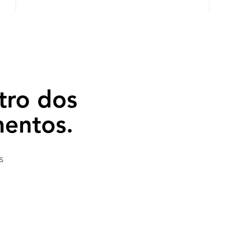
 
tro dos
mentos.
s